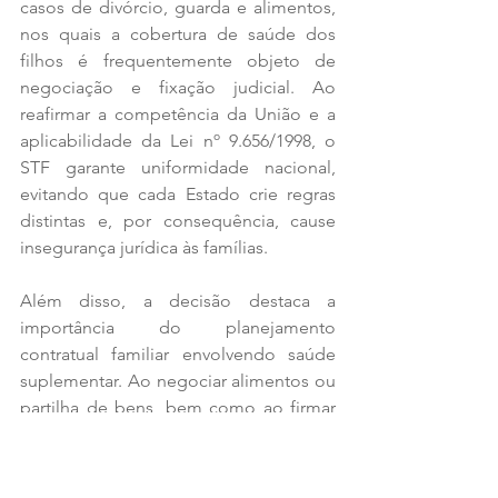
casos de divórcio, guarda e alimentos, 
nos quais a cobertura de saúde dos 
filhos é frequentemente objeto de 
negociação e fixação judicial. Ao 
reafirmar a competência da União e a 
aplicabilidade da Lei nº 9.656/1998, o 
STF garante uniformidade nacional, 
evitando que cada Estado crie regras 
distintas e, por consequência, cause 
insegurança jurídica às famílias.
Além disso, a decisão destaca a 
importância do planejamento 
contratual familiar envolvendo saúde 
suplementar. Ao negociar alimentos ou 
partilha de bens, bem como ao firmar 
contrato de consumo com operadoras 
de saúde, pais e responsáveis devem 
atentar para a previsão da inclusão 